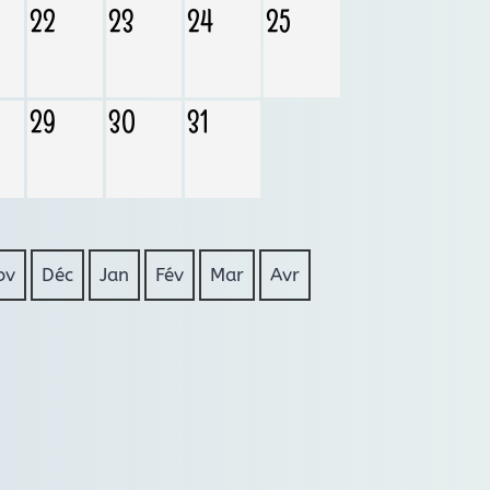
22
23
24
25
29
30
31
ov
Déc
Jan
Fév
Mar
Avr