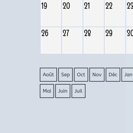
19
20
21
22
2
26
27
28
29
3
Août
Sep
Oct
Nov
Déc
Jan
Mai
Juin
Juil