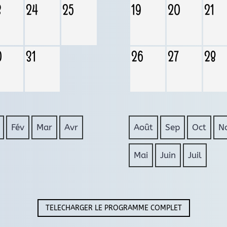
3
24
25
19
20
21
0
31
26
27
28
Fév
Mar
Avr
Août
Sep
Oct
N
Mai
Juin
Juil
TELECHARGER LE PROGRAMME COMPLET