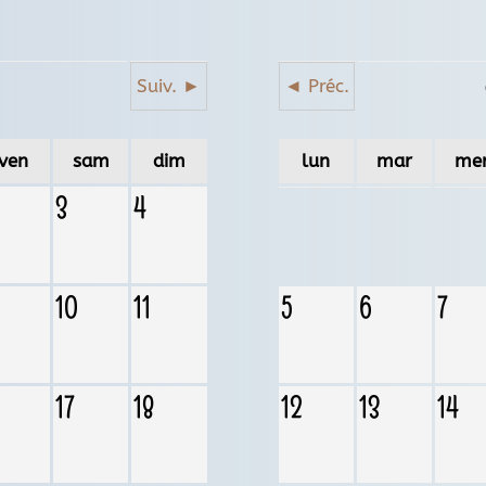
6
Suiv. ►
◄ Préc.
ven
sam
dim
lun
mar
me
3
4
10
11
5
6
7
17
18
12
13
14