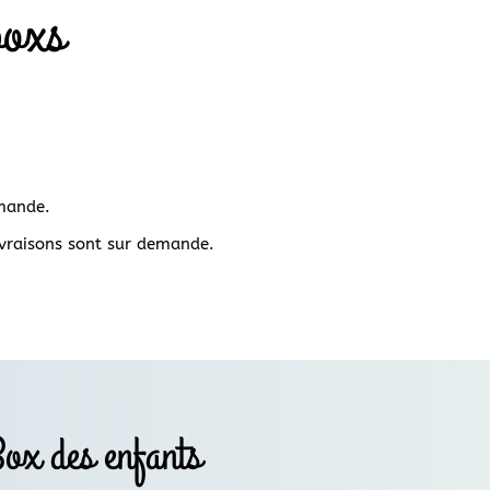
boxs
mande.
ivraisons sont sur demande.
ox des enfants