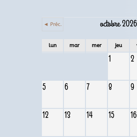
octobre 202
◄ Préc.
lun
mar
mer
jeu
1
2
5
6
7
8
9
12
13
14
15
16