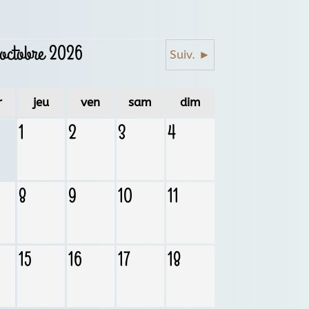
octobre 2026
Suiv. ►
r
jeu
ven
sam
dim
1
2
3
4
8
9
10
11
15
16
17
18