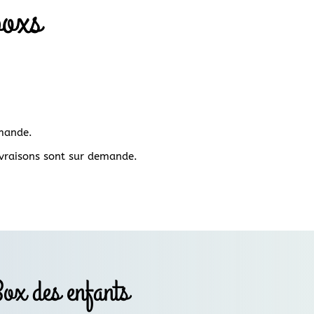
boxs
mande.
ivraisons sont sur demande.
ox des enfants