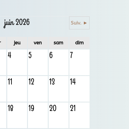
juin 2026
Suiv. ►
r
jeu
ven
sam
dim
4
5
6
7
11
12
13
14
18
19
20
21