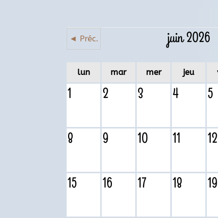
juin 2026
◄ Préc.
lun
mar
mer
jeu
1
2
3
4
5
8
9
10
11
12
15
16
17
18
19