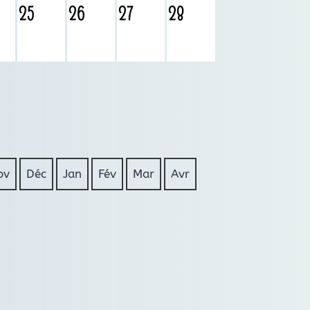
25
26
27
28
ov
Déc
Jan
Fév
Mar
Avr