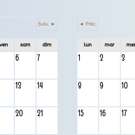
Suiv. ►
◄ Préc.
ven
sam
dim
lun
mar
me
6
7
1
2
3
13
14
8
9
10
20
21
15
16
17