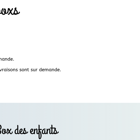
boxs
mande.
ivraisons sont sur demande.
ox des enfants