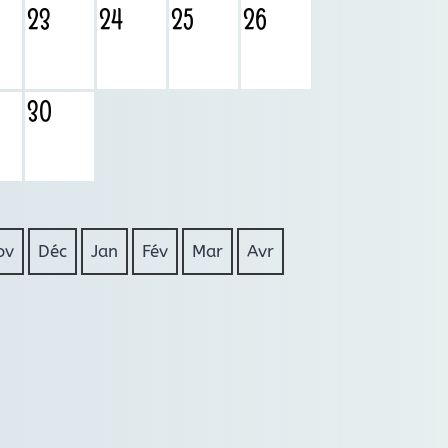
23
24
25
26
30
ov
Déc
Jan
Fév
Mar
Avr