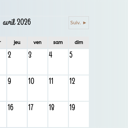
avril 2026
Suiv. ►
r
jeu
ven
sam
dim
2
3
4
5
9
10
11
12
16
17
18
19