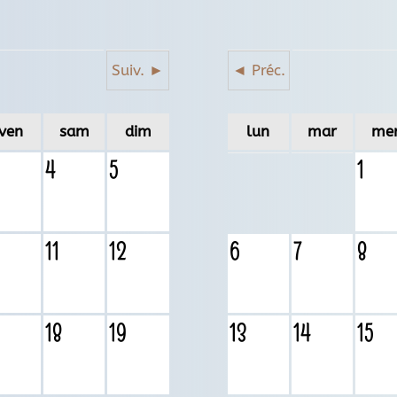
Suiv. ►
◄ Préc.
ven
sam
dim
lun
mar
me
4
5
1
0
11
12
6
7
8
18
19
13
14
15