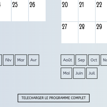
4
25
26
20
21
22
27
28
29
Fév
Mar
Avr
Août
Sep
Oct
N
Mai
Juin
Juil
TELECHARGER LE PROGRAMME COMPLET