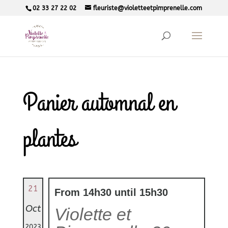
02 33 27 22 02
fleuriste@violetteetpimprenelle.com
Panier automnal en
plantes
21
From 14h30 until 15h30
Oct
Violette et
2023