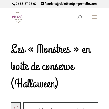
02 33 27 22 02
fleuriste@violetteetpimprenelle.com
Les « Monstres » en
boite de conserve
(Halloween)
27