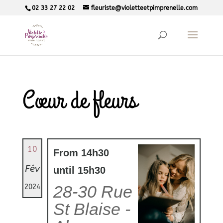
02 33 27 22 02
fleuriste@violetteetpimprenelle.com
Cœur de fleurs
10
From 14h30
Fév
until 15h30
28-30 Rue
2024
St Blaise -