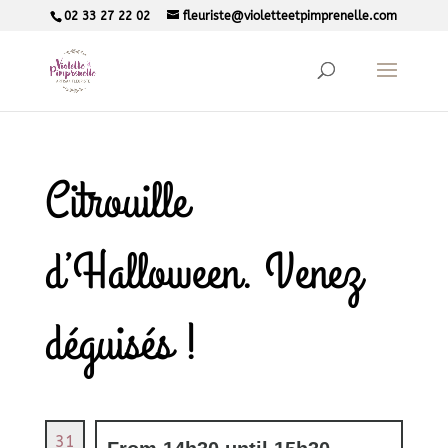
02 33 27 22 02
fleuriste@violetteetpimprenelle.com
Citrouille
d’Halloween. Venez
déguisés !
31