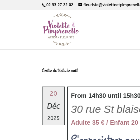
02 33 27 22 02
fleuriste@violetteetpimprenel
Centre de table de noël
20
From 14h30 until 15h3
Déc
30 rue St blai
2025
Adulte 35 € / Enfant 20