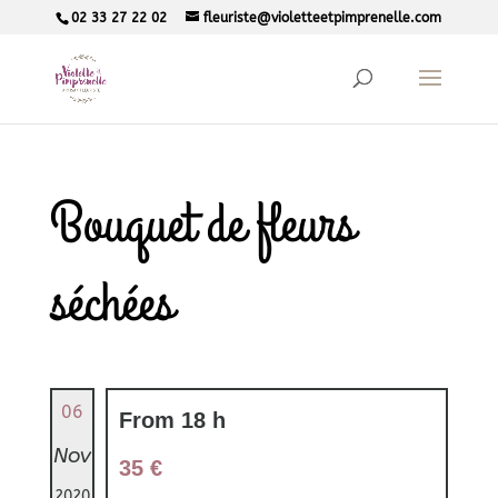
02 33 27 22 02
fleuriste@violetteetpimprenelle.com
Bouquet de fleurs
séchées
06
From 18 h
Nov
35 €
2020