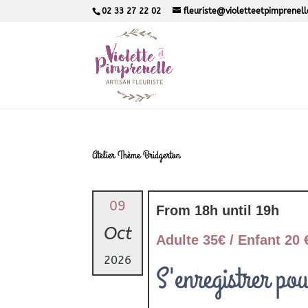
02 33 27 22 02
fleuriste@violetteetpimprenel
Atelier Thème Bridgerton
09
From 18h until 19h
Oct
Adulte 35€ / Enfant 20 
2026
S'enregistrer pou