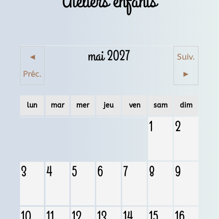
Ateliers enfants
mai 2027
◄
Suiv.
Préc.
►
lun
mar
mer
jeu
ven
sam
dim
1
2
3
4
5
6
7
8
9
10
11
12
13
14
15
16