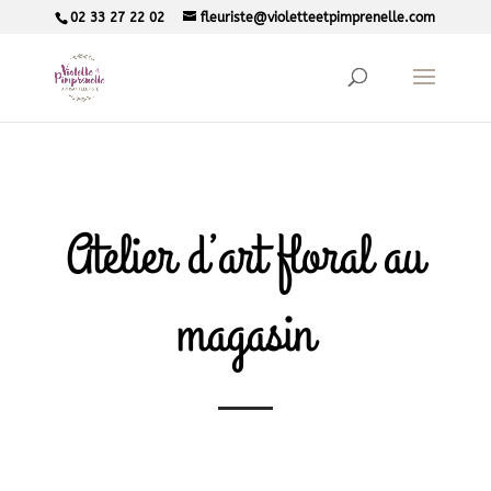
02 33 27 22 02
fleuriste@violetteetpimprenelle.com
Atelier d’art floral au
magasin