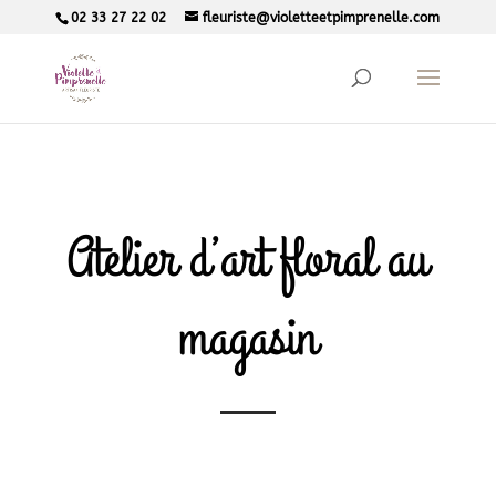
02 33 27 22 02
fleuriste@violetteetpimprenelle.com
Atelier d’art floral au
magasin