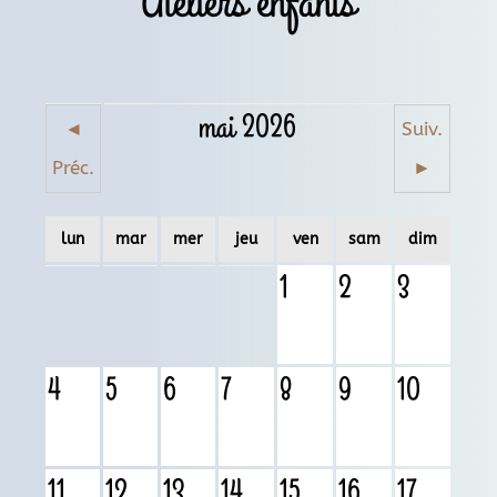
Ateliers enfants
mai 2026
◄
Suiv.
Préc.
►
lun
mar
mer
jeu
ven
sam
dim
1
2
3
4
5
6
7
8
9
10
11
12
13
14
15
16
17