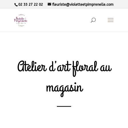
02 33 27 22 02
fleuriste@violetteetpimprenelle.com
Atelier d’art floral au
magasin