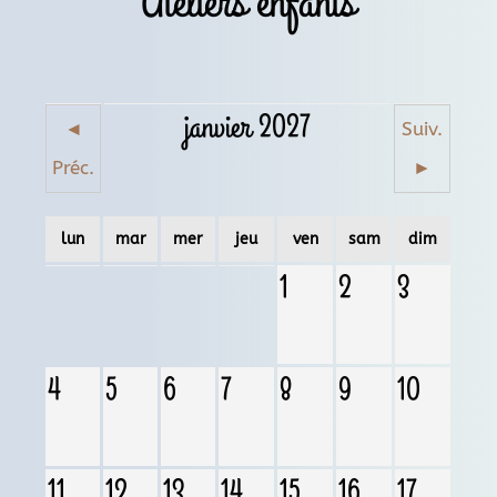
Ateliers enfants
janvier 2027
◄
Suiv.
Préc.
►
lun
mar
mer
jeu
ven
sam
dim
1
2
3
4
5
6
7
8
9
10
11
12
13
14
15
16
17