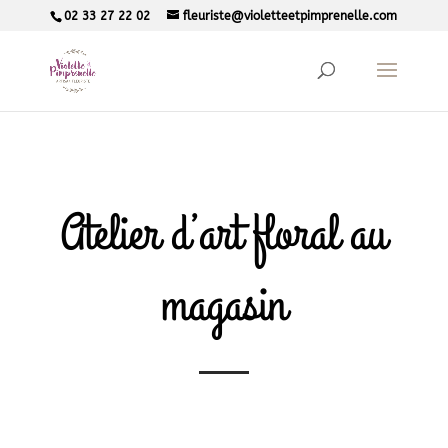
02 33 27 22 02
fleuriste@violetteetpimprenelle.com
Atelier d’art floral au
magasin