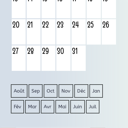
20
21
22
23
24
25
26
27
28
29
30
31
Août
Sep
Oct
Nov
Déc
Jan
Fév
Mar
Avr
Mai
Juin
Juil