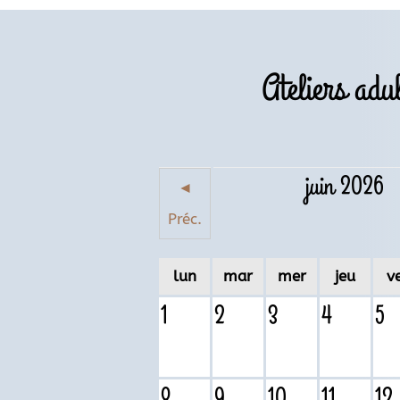
Ateliers adu
juin 2026
◄
Préc.
lun
mar
mer
jeu
v
1
2
3
4
5
8
9
10
11
12