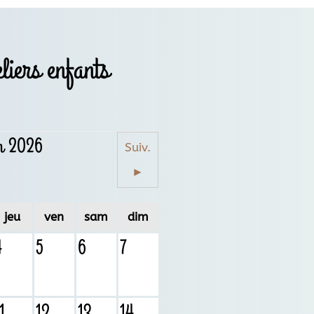
liers enfants
in 2026
Suiv.
►
jeu
ven
sam
dim
4
5
6
7
1
12
13
14