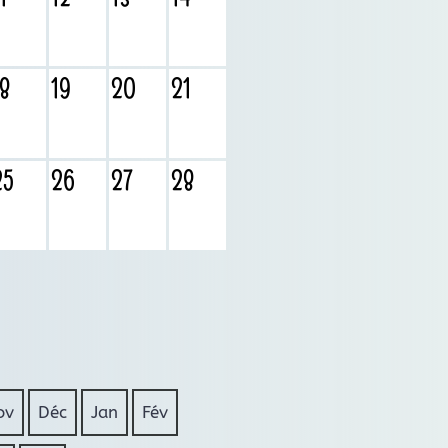
18
19
20
21
25
26
27
28
ov
Déc
Jan
Fév