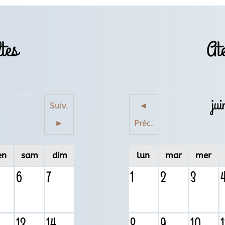
ltes
Ate
ju
Suiv.
◄
►
Préc.
en
sam
dim
lun
mar
mer
6
7
1
2
3
13
14
8
9
10
1