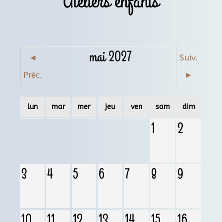
Ateliers enfants
mai 2027
◄
Suiv.
Préc.
►
lun
mar
mer
jeu
ven
sam
dim
1
2
3
4
5
6
7
8
9
10
11
12
13
14
15
16