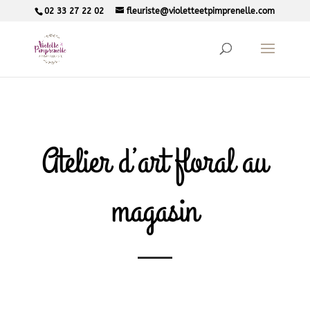
02 33 27 22 02
fleuriste@violetteetpimprenelle.com
Atelier d’art floral au
magasin